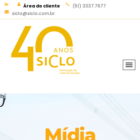
Área do cliente
(51) 3337.7677
siclo@siclo.com.br
Mídia