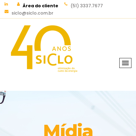
Área do cliente
(51) 3337.7677
siclo@siclo.com.br
Mídia