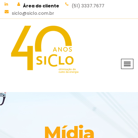
Área do cliente
(51) 3337.7677
siclo@siclo.com.br
Mídia