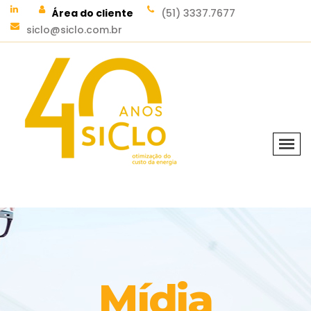
Área do cliente
(51) 3337.7677
siclo@siclo.com.br
Mídia