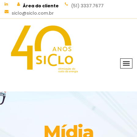
Área do cliente
(51) 3337.7677
siclo@siclo.com.br
Mídia