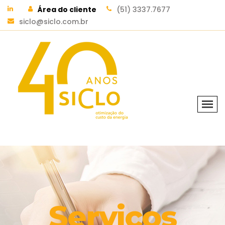
Área do cliente
(51) 3337.7677
siclo@siclo.com.br
Serviços